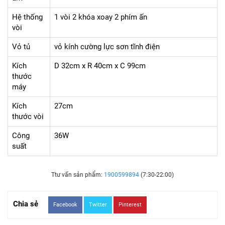
Hệ thống
1 vòi 2 khóa xoay 2 phím ấn
vòi
Vỏ tủ
vỏ kính cường lực sơn tĩnh điện
Kích
D 32cm x R 40cm x C 99cm
thước
máy
Kích
27cm
thước vòi
Công
36W
suất
Ttư vấn sản phẩm:
1900599894
(7:30-22:00)
Chia sẻ
Facebook
Twitter
Pinterest