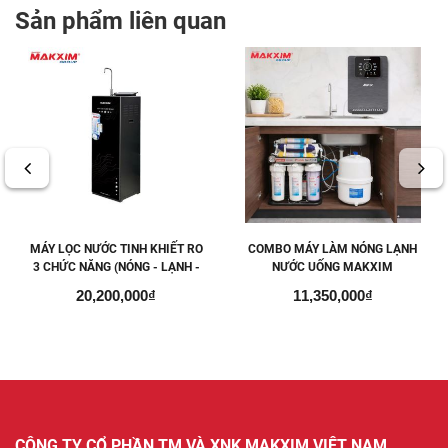
Sản phẩm liên quan
MÁY LỌC NƯỚC TINH KHIẾT RO
COMBO MÁY LÀM NÓNG LẠNH
3 CHỨC NĂNG (NÓNG - LẠNH -
NƯỚC UỐNG MAKXIM
NGUỘI) MAKXIM MK X-ULTRA
AQUAFLASH + MÁY LỌC NƯỚC
20,200,000₫
11,350,000₫
8.0
ĐỂ GẦM KJ-PROTEK
CÔNG TY CỔ PHẦN TM VÀ XNK MAKXIM VIỆT NAM