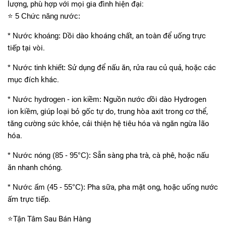
lượng, phù hợp với mọi gia đình hiện đại:
⭐️
5 Chức năng nước:
* Nước khoáng:
Dồi dào khoáng chất, an toàn để uống trực
tiếp tại vòi.
* Nước tinh khiết:
Sử dụng để nấu ăn, rửa rau củ quả, hoặc các
mục đích khác.
* Nước hydrogen - ion kiềm:
Nguồn nước dồi dào Hydrogen
ion kiềm, giúp loại bỏ gốc tự do, trung hòa axit trong cơ thể,
tăng cường sức khỏe, cải thiện hệ tiêu hóa và ngăn ngừa lão
hóa.
* Nước nóng (85 - 95°C):
Sẵn sàng pha trà, cà phê, hoặc nấu
ăn nhanh chóng.
* Nước ấm (45 - 55°C):
Pha sữa, pha mật ong, hoặc uống nước
ấm trực tiếp.
⭐️Tận Tâm Sau Bán Hàng