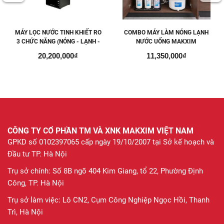
MÁY LỌC NƯỚC TINH KHIẾT RO
COMBO MÁY LÀM NÓNG LẠNH
3 CHỨC NĂNG (NÓNG - LẠNH -
NƯỚC UỐNG MAKXIM
NGUỘI) MAKXIM MK X-ULTRA
AQUAFLASH + MÁY LỌC NƯỚC
20,200,000₫
11,350,000₫
8.0
ĐỂ GẦM KJ-PROTEK
CÔNG TY CỔ PHẦN TM VÀ XNK MAKXIM VIỆT NAM
GPKD số 0102397065 cấp ngày 19/10/2007 tại Sở kế hoạch và
Đầu tư TP. Hà Nội
Trụ sở chính: Số 8B ngõ 404 Kim Giang, tổ 22, Phường Định
Công, TP. Hà Nội
Trụ sở làm việc: Lô CN2, Cụm Công Nghiệp Ngọc Hồi, Thanh
Trì, Hà Nội