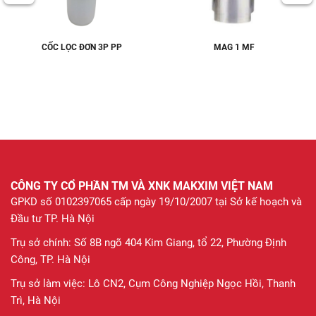
CỐC LỌC ĐƠN 3P PP
MAG 1 MF
CÔNG TY CỔ PHẦN TM VÀ XNK MAKXIM VIỆT NAM
GPKD số 0102397065 cấp ngày 19/10/2007 tại Sở kế hoạch và
Đầu tư TP. Hà Nội
Trụ sở chính: Số 8B ngõ 404 Kim Giang, tổ 22, Phường Định
Công, TP. Hà Nội
Trụ sở làm việc: Lô CN2, Cụm Công Nghiệp Ngọc Hồi, Thanh
Trì, Hà Nội