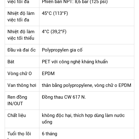
việc tối đa
Phiên bản NPT: 8,6 bar (125 psi)
Nhiệt độ làm
45°C (113°F)
việc tối đa
Nhiệt độ làm
4°C (39,2°F)
việc tối thiểu
Đầu và đai ốc
Polypropylen gia cố
Bát
PET với công nghệ kháng khuẩn
Vòng chữ O
EPDM
Van thông hơi
thân bằng polypropylene, vòng chữ o EPDM
Ren đồng
Đồng thau CW 617 N.
IN/OUT
Chất liệu
không độc hại, thích hợp dùng làm nước
uống
Tuổi thọ lõi
6 tháng