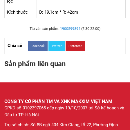
lọc
Kích thước
D: 19,1cm * R: 42cm
Ttư vấn sản phẩm:
1900599894
(7:30-22:00)
Chia sẻ
Facebook
Twitter
Pinterest
Sản phẩm liên quan
CÔNG TY CỔ PHẦN TM VÀ XNK MAKXIM VIỆT NAM
GPKD số 0102397065 cấp ngày 19/10/2007 tại Sở kế hoạch và
Đầu tư TP. Hà Nội
Trụ sở chính: Số 8B ngõ 404 Kim Giang, tổ 22, Phường Định