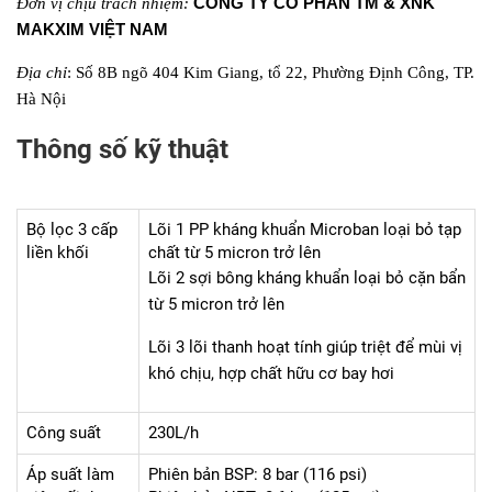
CÔNG TY CỔ PHẦN TM & XNK
Đơn vị chịu trách nhiệm:
MAKXIM VIỆT NAM
Địa chỉ
: Số 8B ngõ 404 Kim Giang, tổ 22, Phường Định Công, TP.
Hà Nội
Thông số kỹ thuật
Bộ lọc 3 cấp
Lõi 1 PP kháng khuẩn Microban loại bỏ tạp
liền khối
chất từ 5 micron trở lên
Lõi 2 sợi bông kháng khuẩn loại bỏ cặn bẩn
từ 5 micron trở lên
Lõi 3 lõi thanh hoạt tính giúp triệt để mùi vị
khó chịu, hợp chất hữu cơ bay hơi
Công suất
230L/h
Áp suất làm
Phiên bản BSP: 8 bar (116 psi)