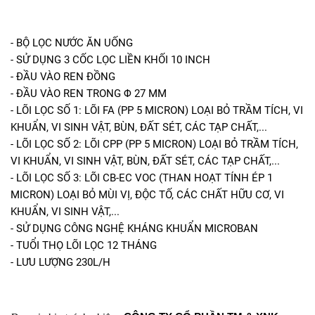
- BỘ LỌC NƯỚC ĂN UỐNG
- SỬ DỤNG 3 CỐC LỌC LIỀN KHỐI 10 INCH
- ĐẦU VÀO REN ĐỒNG
- ĐẦU VÀO REN TRONG Φ 27 MM
- LÕI LỌC SỐ 1: LÕI FA (PP 5 MICRON) LOẠI BỎ TRẦM TÍCH, VI
KHUẨN, VI SINH VẬT, BÙN, ĐẤT SÉT, CÁC TẠP CHẤT,...
- LÕI LỌC SỐ 2: LÕI CPP (PP 5 MICRON) LOẠI BỎ TRẦM TÍCH,
VI KHUẨN, VI SINH VẬT, BÙN, ĐẤT SÉT, CÁC TẠP CHẤT,...
- LÕI LỌC SỐ 3: LÕI CB-EC VOC (THAN HOẠT TÍNH ÉP 1
MICRON) LOẠI BỎ MÙI VỊ, ĐỘC TỐ, CÁC CHẤT HỮU CƠ, VI
KHUẨN, VI SINH VẬT,...
- SỬ DỤNG CÔNG NGHỆ KHÁNG KHUẨN MICROBAN
- TUỔI THỌ LÕI LỌC 12 THÁNG
- LƯU LƯỢNG 230L/H