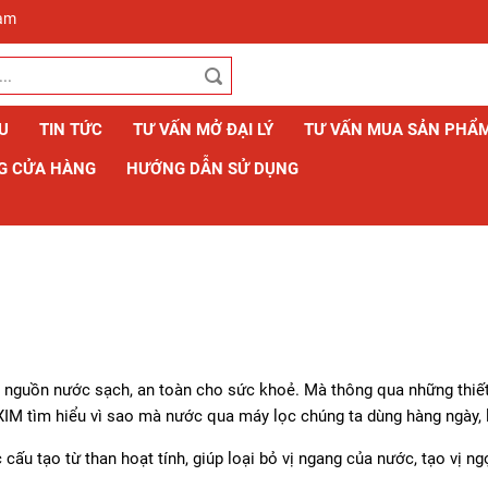
Nam
ỆU
TIN TỨC
TƯ VẤN MỞ ĐẠI LÝ
TƯ VẤN MUA SẢN PHẨ
G CỬA HÀNG
HƯỚNG DẪN SỬ DỤNG
nguồn nước sạch, an toàn cho sức khoẻ. Mà thông qua những thiết
IM tìm hiểu vì sao mà nước qua máy lọc chúng ta dùng hàng ngày, l
cấu tạo từ than hoạt tính, giúp loại bỏ vị ngang của nước, tạo vị n