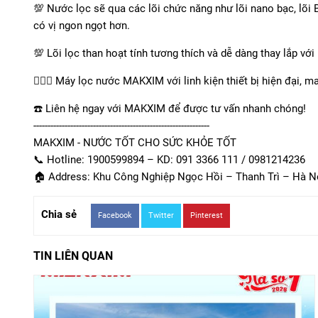
💯 Nước lọc sẽ qua các lõi chức năng như lõi nano bạc, lõi 
có vị ngon ngọt hơn.
💯 Lõi lọc than hoạt tính tương thích và dễ dàng thay lắp với
👍🏻💧 Máy lọc nước MAKXIM với linh kiện thiết bị hiện đại, m
☎️ Liên hệ ngay với MAKXIM để được tư vấn nhanh chóng!
--------------------------------------------------------------
MAKXIM - NƯỚC TỐT CHO SỨC KHỎE TỐT
📞 Hotline: 1900599894 – KD: 091 3366 111 / 0981214236
🏠 Address: Khu Công Nghiệp Ngọc Hồi – Thanh Trì – Hà N
Chia sẻ
Facebook
Twitter
Pinterest
TIN LIÊN QUAN