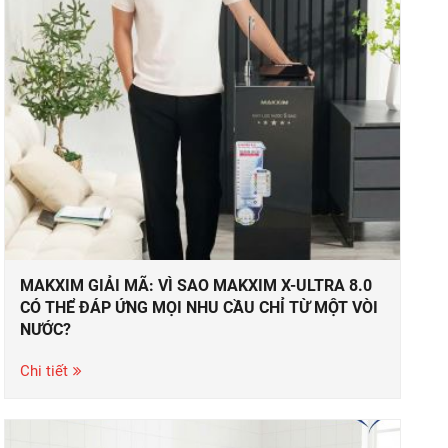
MAKXIM GIẢI MÃ: VÌ SAO MAKXIM X-ULTRA 8.0
CÓ THỂ ĐÁP ỨNG MỌI NHU CẦU CHỈ TỪ MỘT VÒI
NƯỚC?
Chi tiết