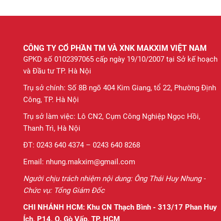
CÔNG TY CỔ PHẦN TM VÀ XNK MAKXIM VIỆT NAM
GPKD số 0102397065 cấp ngày 19/10/2007 tại Sở kế hoạch
và Đầu tư TP. Hà Nội
Trụ sở chính: Số 8B ngõ 404 Kim Giang, tổ 22, Phường Định
Công, TP. Hà Nội
Trụ sở làm việc: Lô CN2, Cụm Công Nghiệp Ngọc Hồi,
Thanh Trì, Hà Nội
ĐT: 0243 640 4374 – 0243 640 8268
Email: nhung.makxim@gmail.com
Người chịu trách nhiệm nội dung: Ông Thái Huy Nhung -
Chức vụ: Tổng Giám Đốc
CHI NHÁNH HCM:
Khu CN Thạch Bình - 313/17 Phan Huy
Ích, P14, Q. Gò Vấp, TP. HCM