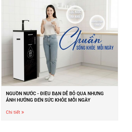
NGUỒN NƯỚC - ĐIỀU BẠN DỄ BỎ QUA NHƯNG
ẢNH HƯỞNG ĐẾN SỨC KHỎE MỖI NGÀY
Chi tiết