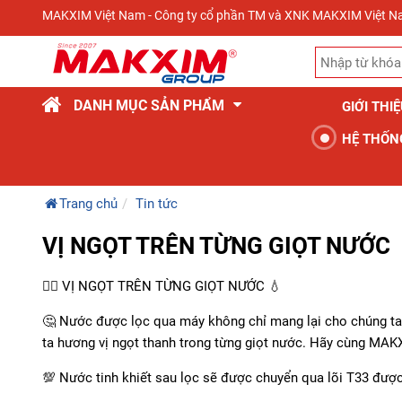
MAKXIM Việt Nam - Công ty cổ phần TM và XNK MAKXIM Việt 
DANH MỤC SẢN PHẨM
GIỚI THI
HỆ THỐN
Trang chủ
Tin tức
VỊ NGỌT TRÊN TỪNG GIỌT NƯỚC
👍🏻 VỊ NGỌT TRÊN TỪNG GIỌT NƯỚC 💧
🤔 Nước được lọc qua máy không chỉ mang lại cho chúng ta 
ta hương vị ngọt thanh trong từng giọt nước. Hãy cùng MAKX
💯 Nước tinh khiết sau lọc sẽ được chuyển qua lõi T33 được 