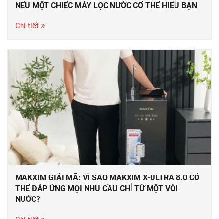
NẾU MỘT CHIẾC MÁY LỌC NƯỚC CỐ THỂ HIỂU BẠN
Chi tiết
MAKXIM GIẢI MÃ: VÌ SAO MAKXIM X-ULTRA 8.0 CÓ
THỂ ĐÁP ỨNG MỌI NHU CẦU CHỈ TỪ MỘT VÒI
NƯỚC?