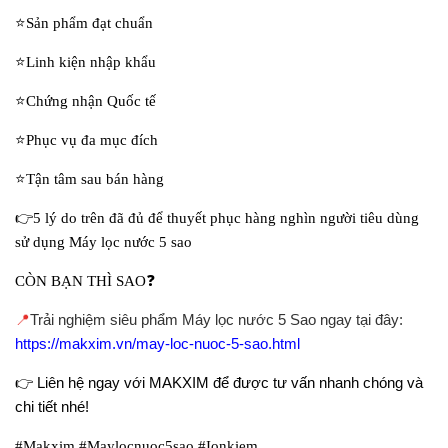
⭐
️Sản phẩm đạt chuẩn
⭐
️Linh kiện nhập khẩu
⭐
️Chứng nhận Quốc tế
⭐
️Phục vụ đa mục đích
⭐
️Tận tâm sau bán hàng
👉
5 lý do trên đã đủ để thuyết phục hàng nghìn người tiêu dùng
sử dụng Máy lọc nước 5 sao
❓
CÒN BẠN THÌ SAO
📍
Trải nghiệm siêu phẩm Máy lọc nước 5 Sao ngay tại đây:
https://makxim.vn/may-loc-nuoc-5-sao.html
👉
Liên hệ ngay với MAKXIM để được tư vấn nhanh chóng và
chi tiết nhé!
#Makxim #Maylocnuoc5sao #Ionkiem