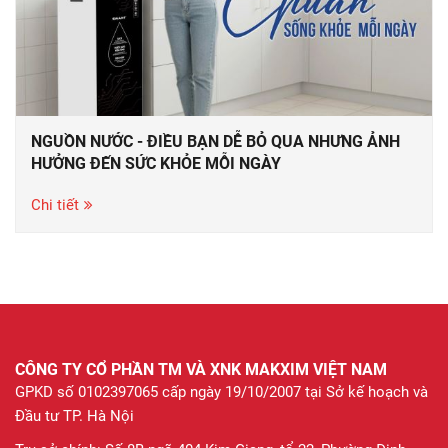
NGUỒN NƯỚC - ĐIỀU BẠN DỄ BỎ QUA NHƯNG ẢNH
HƯỞNG ĐẾN SỨC KHỎE MỖI NGÀY
Chi tiết
CÔNG TY CỔ PHẦN TM VÀ XNK MAKXIM VIỆT NAM
GPKD số 0102397065 cấp ngày 19/10/2007 tại Sở kế hoạch và
Đầu tư TP. Hà Nội