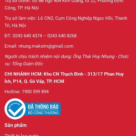
Trụ sở chính: Số 8B ngõ 404 Kim Giang, tổ 22, Phường Định
Công, TP. Hà Nội
Trụ sở làm việc: Lô CN2, Cụm Công Nghiệp Ngọc Hồi, Thanh
Trì, Hà Nội
ĐT: 0243 640 4374 – 0243 640 8268
Email: nhung.makxim@gmail.com
Người chịu trách nhiệm nội dung: Ông Thái Huy Nhung - Chức
vụ: Tổng Giám Đốc
CHI NHÁNH HCM:
Khu CN Thạch Bình - 313/17 Phan Huy
Ích, P14, Q. Gò Vấp, TP. HCM
Hotline: 1900 599 894
Sản phẩm