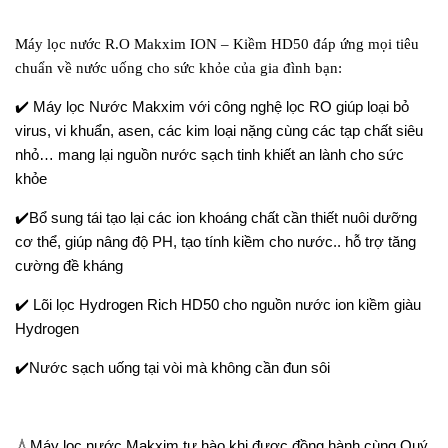
Máy lọc nước R.O Makxim ION – Kiềm HD50 đáp ứng mọi tiêu
chuẩn về nước uống cho sức khỏe của gia đình bạn:
✔️
Máy lọc Nước Makxim v
ới
công nghệ lọc RO giúp loại bỏ
virus, vi khuẩn, asen, các kim loại nặng cùng các tạp chất siêu
nhỏ… mang lại nguồn nước sạch tinh khiết an lành cho s
ức
khỏe
✔️
Bổ sung tái tạo lại các ion khoáng chất cần thiết nuôi dưỡng
cơ thể, giúp nâng độ PH, tạo tính kiềm cho nước.. hỗ trợ tăng
cường đề kháng
✔️
Lõi lọc Hydrogen Rich HD50
cho nguồn nước ion kiềm giàu
Hydrogen
✔️
Nước sạch uống tại vòi mà không cần đun sôi
💧
Máy lọc nước Makxim tự hào khi được đồng hành cùng Quý