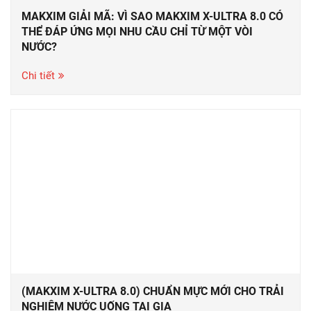
MAKXIM GIẢI MÃ: VÌ SAO MAKXIM X-ULTRA 8.0 CÓ
THỂ ĐÁP ỨNG MỌI NHU CẦU CHỈ TỪ MỘT VÒI
NƯỚC?
Chi tiết
(MAKXIM X-ULTRA 8.0) CHUẨN MỰC MỚI CHO TRẢI
NGHIỆM NƯỚC UỐNG TẠI GIA