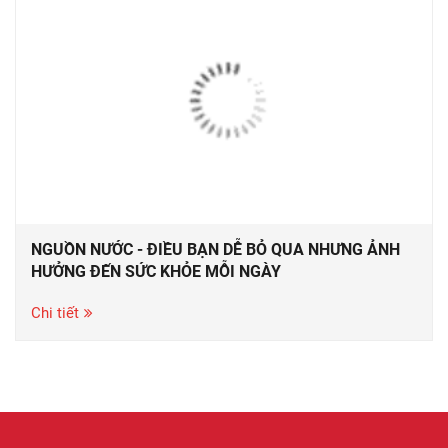
NGUỒN NƯỚC - ĐIỀU BẠN DỄ BỎ QUA NHƯNG ẢNH
HƯỞNG ĐẾN SỨC KHỎE MỖI NGÀY
Chi tiết