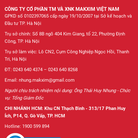
CÔNG TY CỔ PHẦN TM VÀ XNK MAKXIM VIỆT NAM
GPKD số 0102397065 cấp ngày 19/10/2007 tại Sở kế hoạch và
Đầu tư TP. Hà Nội
Trụ sở chính: Số 8B ngõ 404 Kim Giang, tổ 22, Phường Định
Công, TP. Hà Nội
Trụ sở làm việc: Lô CN2, Cụm Công Nghiệp Ngọc Hồi, Thanh
Trì, Hà Nội
ĐT: 0243 640 4374 – 0243 640 8268
Email: nhung.makxim@gmail.com
Người chịu trách nhiệm nội dung: Ông Thái Huy Nhung - Chức
vụ: Tổng Giám Đốc
CHI NHÁNH HCM:
Khu CN Thạch Bình - 313/17 Phan Huy
Ích, P14, Q. Gò Vấp, TP. HCM
Hotline: 1900 599 894