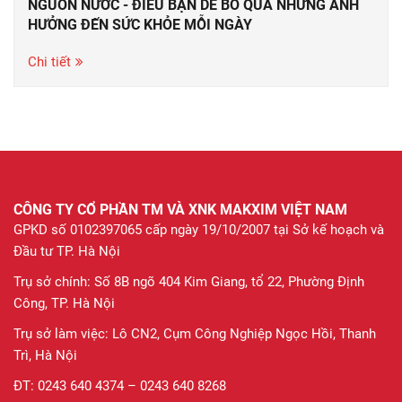
NGUỒN NƯỚC - ĐIỀU BẠN DỄ BỎ QUA NHƯNG ẢNH
HƯỞNG ĐẾN SỨC KHỎE MỖI NGÀY
Chi tiết
CÔNG TY CỔ PHẦN TM VÀ XNK MAKXIM VIỆT NAM
GPKD số 0102397065 cấp ngày 19/10/2007 tại Sở kế hoạch và
Đầu tư TP. Hà Nội
Trụ sở chính: Số 8B ngõ 404 Kim Giang, tổ 22, Phường Định
Công, TP. Hà Nội
Trụ sở làm việc: Lô CN2, Cụm Công Nghiệp Ngọc Hồi, Thanh
Trì, Hà Nội
ĐT: 0243 640 4374 – 0243 640 8268