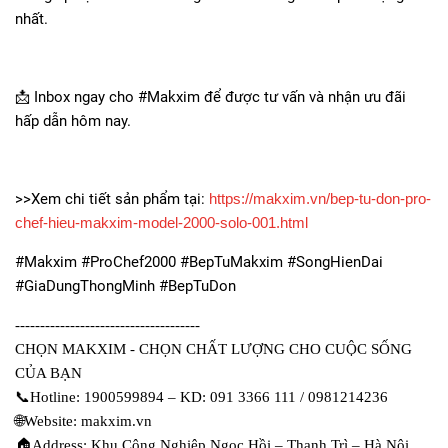
nhất.
📩
Inbox ngay cho #Makxim để được tư vấn và nhận ưu đãi
hấp dẫn hôm nay.
>>Xem chi tiết sản phẩm tại:
https://makxim.vn/bep-tu-don-pro-
chef-hieu-makxim-model-2000-solo-001.html
#Makxim #ProChef2000 #BepTuMakxim #SongHienDai
#GiaDungThongMinh #BepTuDon
-------------------------------------
CHỌN MAKXIM - CHỌN CHẤT LƯỢNG CHO CUỘC SỐNG
CỦA BẠN
📞
Hotline: 1900599894 – KD: 091 3366 111 / 0981214236
🌐
Website: makxim.vn
🏠
Address: Khu Công Nghiệp Ngọc Hồi – Thanh Trì – Hà Nội