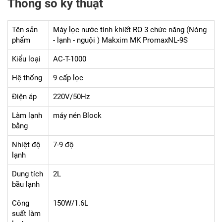
Thông số kỹ thuật
Tên sản
Máy lọc nước tinh khiết RO 3 chức năng (Nóng
phẩm
- lạnh - nguội ) Makxim MK PromaxNL-9S
Kiểu loại
AC-T-1000
Hệ thống
9 cấp lọc
Điện áp
220V/50Hz
Làm lạnh
máy nén Block
bằng
Nhiệt độ
7-9 độ
lạnh
Dung tích
2L
bầu lạnh
Công
150W/1.6L
suất làm