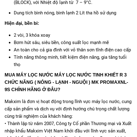
(BLOCK), với Nhiệt độ lạnh từ 7 – 9°C.
Dung tích bình nóng, bình lạnh 2 Lít tha hồ sử dụng
Hiện đại, bền bỉ:
2 vòi, 3 khóa xoay
Bơm hút sâu, siêu bền, công suất lọc mạnh mẽ
An toàn cho cả gia đình với vỏ thân sơn tĩnh điện cao cấp
Tính năng thông minh, tiết kiệm điện năng, gia tăng tuổi
thọ
MUA MÁY LỌC NƯỚC MÁY LỌC NƯỚC TINH KHIẾT R 3
CHỨC NĂNG ( NÓNG - LẠNH - NGUỘI ) MK PROMAXNL-
9S CHÍNH HÃNG Ở ĐÂU?
Makxim là đơn vị hoạt động trong lĩnh vực máy lọc nước, cung
cấp sản phẩm và dịch vụ với định hướng chú trọng chất lượng
cùng trải nghiệm của khách hàng:
• Thành lập từ năm 2007, Công ty Cổ phần Thương mại và Xuất
nhập khẩu Makxim Việt Nam khởi đầu với lĩnh vực sản xuất,