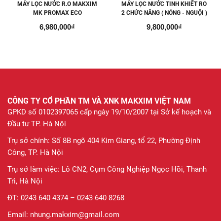
MÁY LỌC NƯỚC R.O MAKXIM
MÁY LỌC NƯỚC TINH KHIẾT RO
MK PROMAX ECO
2 CHỨC NĂNG ( NÓNG - NGUỘI )
MAKXIM MK PROMAX ECO NN
6,980,000₫
9,800,000₫
CÔNG TY CỔ PHẦN TM VÀ XNK MAKXIM VIỆT NAM
GPKD số 0102397065 cấp ngày 19/10/2007 tại Sở kế hoạch và
Đầu tư TP. Hà Nội
Trụ sở chính: Số 8B ngõ 404 Kim Giang, tổ 22, Phường Định
Công, TP. Hà Nội
Trụ sở làm việc: Lô CN2, Cụm Công Nghiệp Ngọc Hồi, Thanh
Trì, Hà Nội
ĐT: 0243 640 4374 – 0243 640 8268
Email: nhung.makxim@gmail.com