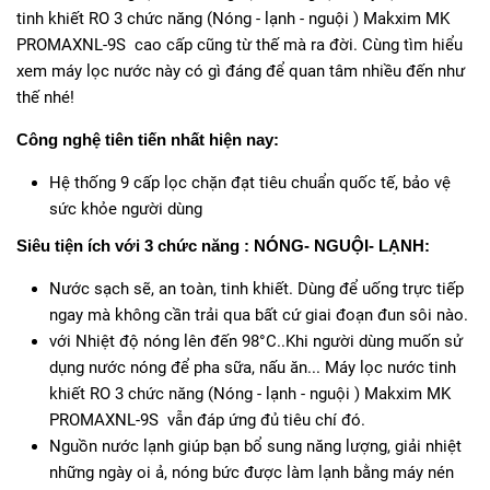
tinh khiết RO 3 chức năng (Nóng - lạnh - nguội ) Makxim MK
PROMAXNL-9S cao cấp cũng từ thế mà ra đời. Cùng tìm hiểu
xem máy lọc nước này có gì đáng để quan tâm nhiều đến như
thế nhé!
Công nghệ tiên tiến nhất hiện nay:
Hệ thống 9 cấp lọc chặn đạt tiêu chuẩn quốc tế, bảo vệ
sức khỏe người dùng
Siêu tiện ích với 3 chức năng : NÓNG- NGUỘI- LẠNH:
Nước sạch sẽ, an toàn, tinh khiết. Dùng để uống trực tiếp
ngay mà không cần trải qua bất cứ giai đoạn đun sôi nào.
với Nhiệt độ nóng lên đến 98°C..Khi người dùng muốn sử
dụng nước nóng để pha sữa, nấu ăn... Máy lọc nước tinh
khiết RO 3 chức năng (Nóng - lạnh - nguội ) Makxim MK
PROMAXNL-9S vẫn đáp ứng đủ tiêu chí đó.
Nguồn nước lạnh giúp bạn bổ sung năng lượng, giải nhiệt
những ngày oi ả, nóng bức được làm lạnh bằng máy nén