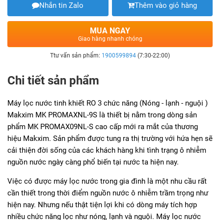
Nhắn tin Zalo
Thêm vào giỏ hàng
MUA NGAY
Giao hàng nhanh chóng
Ttư vấn sản phẩm:
1900599894
(7:30-22:00)
Chi tiết sản phẩm
Máy lọc nước tinh khiết RO 3 chức năng (Nóng - lạnh - nguội )
Makxim MK PROMAXNL-9S là thiết bị nằm trong dòng sản
phẩm MK PROMAX09NL-S
cao cấp mới ra mắt của thương
hiệu Makxim. Sản phẩm được tung ra thị trường với hứa hẹn sẽ
cải thiện đời sống của các khách hàng khi tình trạng ô nhiễm
nguồn nước ngày càng phổ biến tại nước ta hiện nay.
Việc có được máy lọc nước trong gia đình là một nhu cầu rất
cần thiết trong thời điểm nguồn nước ô nhiễm trầm trọng như
hiện nay. Nhưng nếu thật tiện lợi khi có dòng máy tích hợp
nhiều chức năng lọc như nóng, lạnh và nguội. Máy lọc nước