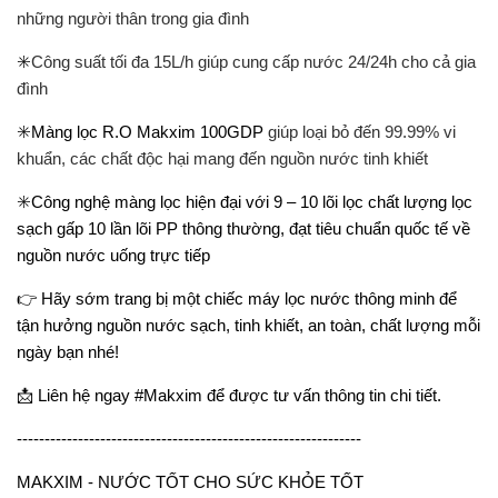
những người thân trong gia đình
✳️
Công suất tối đa 15L/h giúp cung cấp nước 24/24h cho cả gia
đình
✳️
Màng lọc R.O Makxim 100GDP
giúp loại bỏ đến 99.99% vi
khuẩn, các chất độc hại mang đến nguồn nước tinh khiết
✳️
Công nghệ màng lọc hiện đại với 9 – 10 lõi lọc chất lượng lọc
sạch gấp 10 lần lõi PP thông thường, đạt tiêu chuẩn quốc tế về
nguồn nước uống trực tiếp
👉
Hãy sớm trang bị một chiếc máy lọc nước thông minh để
tận hưởng nguồn nước sạch, tinh khiết, an toàn, chất lượng mỗi
ngày bạn nhé!
📩
Liên hệ ngay #Makxim để được tư vấn thông tin chi tiết.
--------------------------------------------------------------
MAKXIM - NƯỚC TỐT CHO SỨC KHỎE TỐT