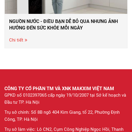
NGUỒN NƯỚC - ĐIỀU BẠN DỄ BỎ QUA NHƯNG ẢNH
HƯỞNG ĐẾN SỨC KHỎE MỖI NGÀY
Chi tiết
CÔNG TY CỔ PHẦN TM VÀ XNK MAKXIM VIỆT NAM
GPKD số 0102397065 cấp ngày 19/10/2007 tại Sở kế hoạch và
Đầu tư TP. Hà Nội
Trụ sở chính: Số 8B ngõ 404 Kim Giang, tổ 22, Phường Định
Công, TP. Hà Nội
Trụ sở làm việc: Lô CN2, Cụm Công Nghiệp Ngọc Hồi, Thanh