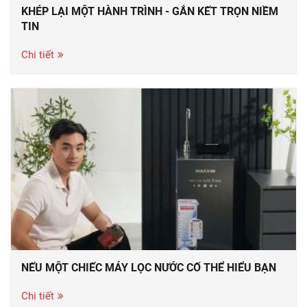
KHÉP LẠI MỘT HÀNH TRÌNH - GẮN KẾT TRỌN NIỀM
TIN
Chi tiết
NẾU MỘT CHIẾC MÁY LỌC NƯỚC CỐ THỂ HIỂU BẠN
Chi tiết