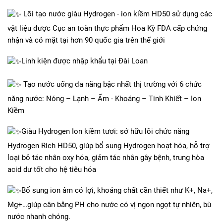
Lõi tạo nước giàu Hydrogen - ion kiềm HD50 sử dụng các
vật liệu được Cục an toàn thực phẩm Hoa Kỳ FDA cấp chứng
nhận và có mặt tại hơn 90 quốc gia trên thế giới
Linh kiện được nhập khẩu tại Đài Loan
Tạo nước uống đa năng bậc nhất thị trường với 6 chức
năng nước: Nóng – Lạnh – Ấm - Khoáng – Tinh Khiết – Ion
Kiềm
Giàu Hydrogen Ion kiềm tươi: sở hữu lõi chức năng
Hydrogen Rich HD50, giúp bổ sung Hydrogen hoạt hóa, hỗ trợ
loại bỏ tác nhân oxy hóa, giảm tác nhân gây bệnh, trung hòa
acid dư tốt cho hệ tiêu hóa
Bổ sung ion âm có lợi, khoáng chất cần thiết như K+, Na+,
Mg+…giúp cân bằng PH cho nước có vị ngon ngọt tự nhiên, bù
nước nhanh chóng.