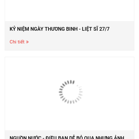
KỶ NIỆM NGÀY THƯƠNG BINH - LIỆT SĨ 27/7
Chi tiết
NGUỒN NƯỚC - ĐIỀU BẠN DỄ BỎ QUA NHƯNG ẢNH