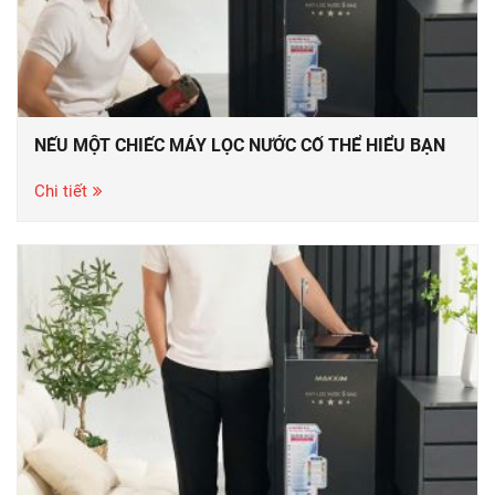
NẾU MỘT CHIẾC MÁY LỌC NƯỚC CỐ THỂ HIỂU BẠN
Chi tiết