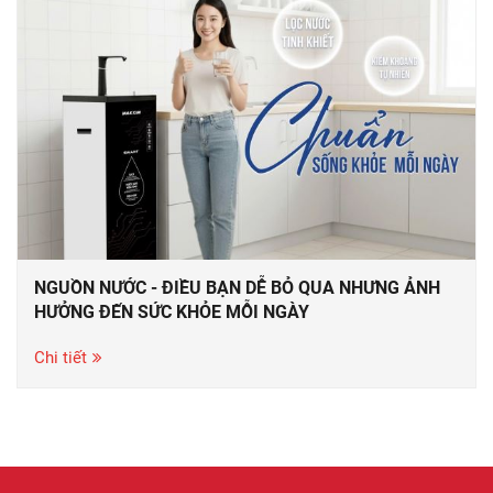
NGUỒN NƯỚC - ĐIỀU BẠN DỄ BỎ QUA NHƯNG ẢNH
HƯỞNG ĐẾN SỨC KHỎE MỖI NGÀY
Chi tiết