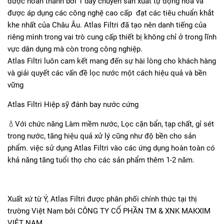
được hoàn thành bởi 1 dây chuyền sản xuất tự động hóa và
được áp dụng các công nghệ cao cấp đạt các tiêu chuẩn khắt
khe nhất của Châu Âu. Atlas Filtri đã tạo nên danh tiếng của
riêng mình trong vai trò cung cấp thiết bị không chỉ ở trong lĩnh
vực dân dụng mà còn trong công nghiệp.
Atlas Filtri luôn cam kết mang đến sự hài lòng cho khách hàng
và giải quyết các vấn đề lọc nước một cách hiệu quả và bền
vững
Atlas Filtri Hiệp sỹ đánh bay nước cứng
💧Với chức năng Làm mềm nước, Lọc cặn bẩn, tạp chất, gỉ sét
trong nước, tăng hiệu quả xử lý cũng như độ bền cho sản
phẩm. việc sử dụng Atlas Filtri vào các ứng dụng hoàn toàn có
khả năng tăng tuổi thọ cho các sản phẩm thêm 1-2 năm.
Xuất xứ từ Ý, Atlas Filtri được phân phối chính thức tại thị
trường Việt Nam bởi CÔNG TY CỔ PHẦN TM & XNK MAKXIM
VIỆT NAM