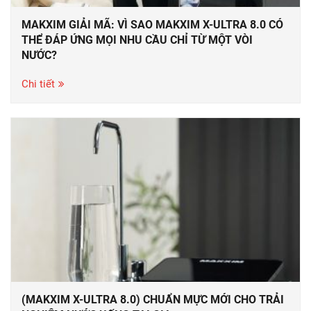
MAKXIM GIẢI MÃ: VÌ SAO MAKXIM X-ULTRA 8.0 CÓ
THỂ ĐÁP ỨNG MỌI NHU CẦU CHỈ TỪ MỘT VÒI
NƯỚC?
Chi tiết
(MAKXIM X-ULTRA 8.0) CHUẨN MỰC MỚI CHO TRẢI