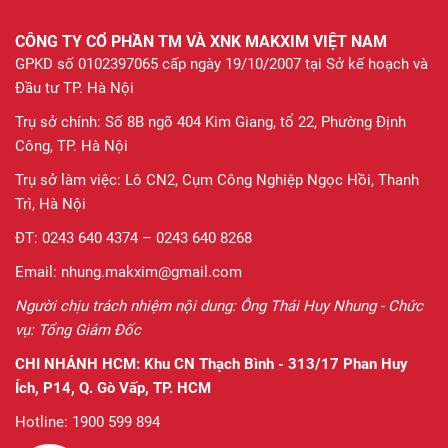
CÔNG TY CỔ PHẦN TM VÀ XNK MAKXIM VIỆT NAM
GPKD số 0102397065 cấp ngày 19/10/2007 tại Sở kế hoạch và
Đầu tư TP. Hà Nội
Trụ sở chính: Số 8B ngõ 404 Kim Giang, tổ 22, Phường Định
Công, TP. Hà Nội
Trụ sở làm việc: Lô CN2, Cụm Công Nghiệp Ngọc Hồi, Thanh
Trì, Hà Nội
ĐT: 0243 640 4374 – 0243 640 8268
Email: nhung.makxim@gmail.com
Người chịu trách nhiệm nội dung: Ông Thái Huy Nhung - Chức
vụ: Tổng Giám Đốc
CHI NHÁNH HCM:
Khu CN Thạch Bình - 313/17 Phan Huy
Ích, P14, Q. Gò Vấp, TP. HCM
Hotline: 1900 599 894