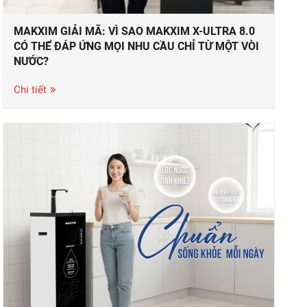
MAKXIM GIẢI MÃ: VÌ SAO MAKXIM X-ULTRA 8.0
CÓ THỂ ĐÁP ỨNG MỌI NHU CẦU CHỈ TỪ MỘT VÒI
NƯỚC?
Chi tiết