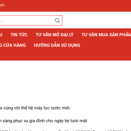
Nam
ỆU
TIN TỨC
TƯ VẤN MỞ ĐẠI LÝ
TƯ VẤN MUA SẢN PHẨ
G CỬA HÀNG
HƯỚNG DẪN SỬ DỤNG
1s cùng với thế hệ máy lọc nước mới.
n sàng phục vụ gia đình cho ngày hè tươi mát