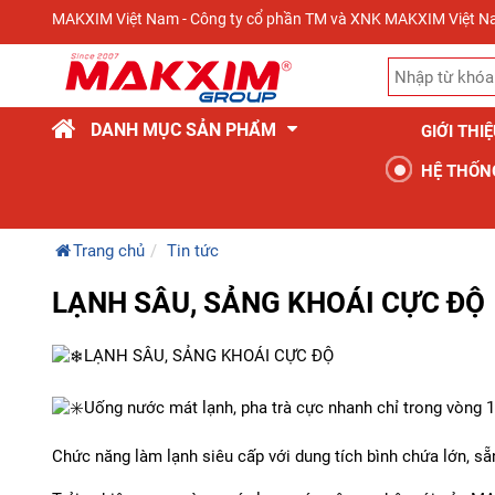
MAKXIM Việt Nam - Công ty cổ phần TM và XNK MAKXIM Việt 
DANH MỤC SẢN PHẨM
GIỚI THI
HỆ THỐN
Trang chủ
Tin tức
LẠNH SÂU, SẢNG KHOÁI CỰC ĐỘ
LẠNH SÂU, SẢNG KHOÁI CỰC ĐỘ
Uống nước mát lạnh, pha trà cực nhanh chỉ trong vòng 
Chức năng làm lạnh siêu cấp với dung tích bình chứa lớn, sẵ