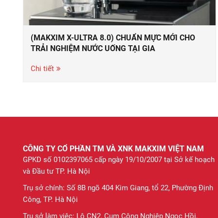
(MAKXIM X-ULTRA 8.0) CHUẨN MỰC MỚI CHO
TRẢI NGHIỆM NƯỚC UỐNG TẠI GIA
Chi tiết
CÔNG TY CỔ PHẦN TM VÀ XNK MAKXIM VIỆT NAM
GPKD số 0102397065 cấp ngày 19/10/2007 tại Sở kế hoạch
và Đầu tư TP. Hà Nội
Trụ sở chính: Số 8B ngõ 404 Kim Giang, tổ 22, Phường Định
Công, TP. Hà Nội
Trụ sở làm việc: Lô CN2, Cụm Công Nghiệp Ngọc Hồi,