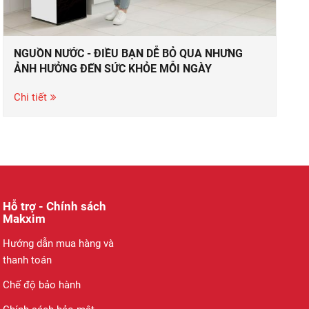
NGUỒN NƯỚC - ĐIỀU BẠN DỄ BỎ QUA NHƯNG
ẢNH HƯỞNG ĐẾN SỨC KHỎE MỖI NGÀY
Chi tiết
Hỗ trợ - Chính sách
Makxim
Hướng dẫn mua hàng và
thanh toán
Chế độ bảo hành