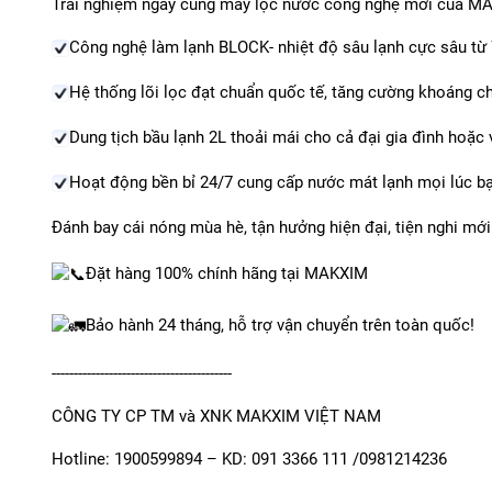
Trải nghiệm ngay cùng máy lọc nước công nghệ mới của 
Công nghệ làm lạnh BLOCK- nhiệt độ sâu lạnh cực sâu từ 7
Hệ thống lõi lọc đạt chuẩn quốc tế, tăng cường khoáng chấ
Dung tịch bầu lạnh 2L thoải mái cho cả đại gia đình hoặc
Hoạt động bền bỉ 24/7 cung cấp nước mát lạnh mọi lúc b
Đánh bay cái nóng mùa hè, tận hưởng hiện đại, tiện nghi mới
Đặt hàng 100% chính hãng tại MAKXIM
Bảo hành 24 tháng, hỗ trợ vận chuyển trên toàn quốc!
-----------------------------------------
CÔNG TY CP TM và XNK MAKXIM VIỆT NAM
Hotline: 1900599894 – KD: 091 3366 111 /0981214236