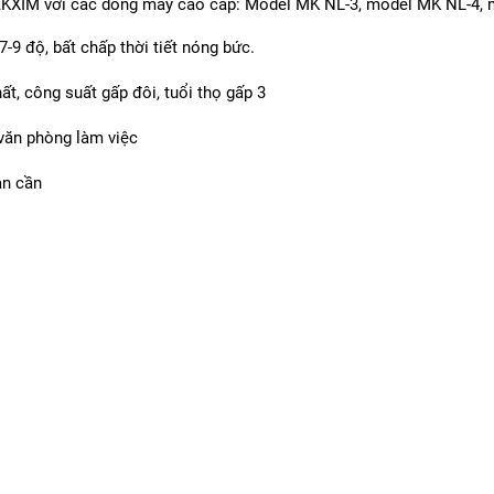
MAKXIM với các dòng máy cao cấp: Model MK NL-3, model MK NL-
-9 độ, bất chấp thời tiết nóng bức.
t, công suất gấp đôi, tuổi thọ gấp 3
 văn phòng làm việc
ạn cần