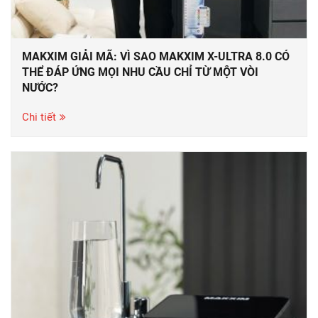
MAKXIM GIẢI MÃ: VÌ SAO MAKXIM X-ULTRA 8.0 CÓ
THỂ ĐÁP ỨNG MỌI NHU CẦU CHỈ TỪ MỘT VÒI
NƯỚC?
Chi tiết