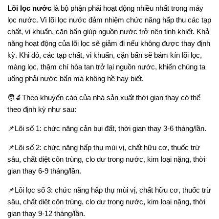
Lõi lọc nước
là bộ phận phải hoạt động nhiều nhất trong
máy
lọc nước
. Vì
lõi lọc
nước đảm nhiệm chức năng hấp thu các tạp
chất, vi khuẩn, cặn bẩn giúp nguồn nước trở nên tinh khiết. Khả
năng hoạt động của lõi lọc sẽ giảm đi nếu không được thay định
kỳ. Khi đó, các tạp chất, vi khuẩn, cặn bẩn sẽ bám kín lõi lọc,
màng lọc, thậm chí hòa tan trở lại nguồn nước, khiến chúng ta
uống phải nước bẩn mà không hề hay biết.
🧑‍🔬
Theo khuyến cáo của nhà sản xuất thời gian thay có thể
theo định kỳ như sau:
📌
Lõi số 1: chức năng cản bụi đất, thời gian thay 3-6 tháng/lần.
📌
Lõi số 2: chức năng hấp thụ mùi vị, chất hữu cơ, thuốc trừ
sâu, chất diệt côn trùng, clo dư trong nước, kim loại nặng, thời
gian thay 6-9 tháng/lần.
📌
Lõi lọc số 3: chức năng hấp thụ mùi vị, chất hữu cơ, thuốc trừ
sâu, chất diệt côn trùng, clo dư trong nước, kim loại nặng, thời
gian thay 9-12 tháng/lần.