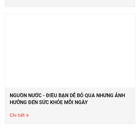
NGUỒN NƯỚC - ĐIỀU BẠN DỄ BỎ QUA NHƯNG ẢNH
HƯỞNG ĐẾN SỨC KHỎE MỖI NGÀY
Chi tiết