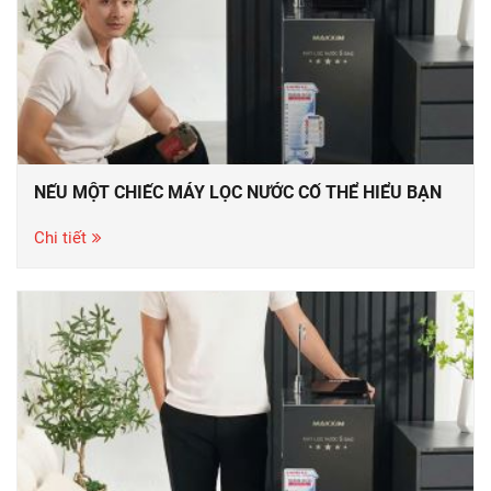
NẾU MỘT CHIẾC MÁY LỌC NƯỚC CỐ THỂ HIỂU BẠN
Chi tiết