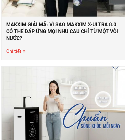
MAKXIM GIẢI MÃ: VÌ SAO MAKXIM X-ULTRA 8.0
CÓ THỂ ĐÁP ỨNG MỌI NHU CẦU CHỈ TỪ MỘT VÒI
NƯỚC?
Chi tiết