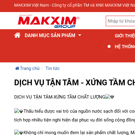
MAKXIM Việt Nam - Công ty cổ phần TM và XNK MAKXIM Việt 
DANH MỤC SẢN PHẨM
GIỚI THI
HỆ THỐN
Trang chủ
Tin tức
DỊCH VỤ TẬN TÂM - XỨNG TẦM 
DỊCH VỤ TẬN TÂM-XỨNG TẦM CHẤT LƯỢNG
Thấu hiểu được vai trò của nguồn nước sạch đối với co
tích hợp nhiều tiện nghi hiện đại phục vụ đời sống cộng đồn
Không chỉ mong muốn đem lại sản phẩm chất lượng, Ma