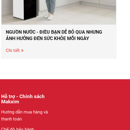
NGUỒN NƯỚC - ĐIỀU BẠN DỄ BỎ QUA NHƯNG
ẢNH HƯỞNG ĐẾN SỨC KHỎE MỖI NGÀY
Chi tiết
Hỗ trợ - Chính sách
Makxim
Hướng dẫn mua hàng và
thanh toán
Chế độ bảo hành