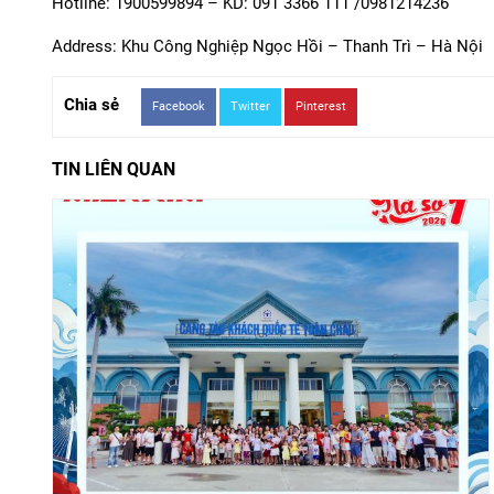
Hotline: 1900599894 – KD: 091 3366 111 /0981214236
Address: Khu Công Nghiệp Ngọc Hồi – Thanh Trì – Hà Nội
Chia sẻ
Facebook
Twitter
Pinterest
TIN LIÊN QUAN