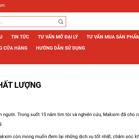
Nam
ỆU
TIN TỨC
TƯ VẤN MỞ ĐẠI LÝ
TƯ VẤN MUA SẢN PHẨ
G CỬA HÀNG
HƯỚNG DẪN SỬ DỤNG
CHẤT LƯỢNG
n người. Trong suốt 15 năm tìm tòi và nghiên cứu, Makxim đã cho r
g.
kxim còn mong muốn đem lại những dịch vụ tốt nhất, chăm sóc khá