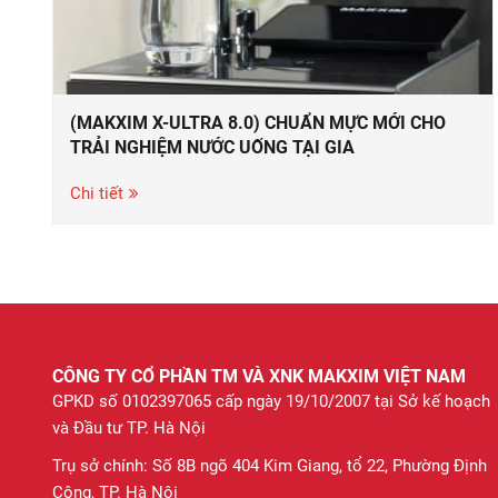
(MAKXIM X-ULTRA 8.0) CHUẨN MỰC MỚI CHO
TRẢI NGHIỆM NƯỚC UỐNG TẠI GIA
Chi tiết
CÔNG TY CỔ PHẦN TM VÀ XNK MAKXIM VIỆT NAM
GPKD số 0102397065 cấp ngày 19/10/2007 tại Sở kế hoạch
và Đầu tư TP. Hà Nội
Trụ sở chính: Số 8B ngõ 404 Kim Giang, tổ 22, Phường Định
Công, TP. Hà Nội