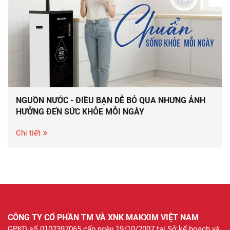
NGUỒN NƯỚC - ĐIỀU BẠN DỄ BỎ QUA NHƯNG ẢNH
HƯỞNG ĐẾN SỨC KHỎE MỖI NGÀY
Chi tiết
CÔNG TY CỔ PHẦN TM VÀ XNK MAKXIM VIỆT NAM
GPKD số 0102397065 cấp ngày 19/10/2007 tại Sở kế hoạch và