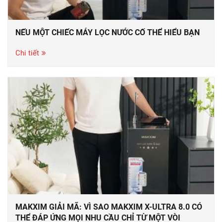
NẾU MỘT CHIẾC MÁY LỌC NƯỚC CỐ THỂ HIỂU BẠN
Chi tiết
MAKXIM GIẢI MÃ: VÌ SAO MAKXIM X-ULTRA 8.0 CÓ
THỂ ĐÁP ỨNG MỌI NHU CẦU CHỈ TỪ MỘT VÒI