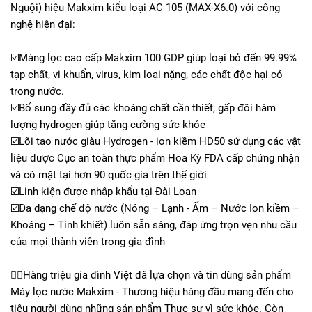
Nguội) hiệu Makxim kiểu loại AC 105 (MAX-X6.0) với công
nghệ hiện đại:
☑️Màng lọc cao cấp Makxim 100 GDP giúp loại bỏ đến 99.99%
tạp chất, vi khuẩn, virus, kim loại nặng, các chất độc hại có
trong nước.
☑️Bổ sung đầy đủ các khoáng chất cần thiết, gấp đôi hàm
lượng hydrogen giúp tăng cường sức khỏe
☑️Lõi tạo nước giàu Hydrogen - ion kiềm HD50 sử dụng các vật
liệu được Cục an toàn thực phẩm Hoa Kỳ FDA cấp chứng nhận
và có mặt tại hơn 90 quốc gia trên thế giới
☑️Linh kiện được nhập khẩu tại Đài Loan
☑️Đa dạng chế độ nước (Nóng – Lạnh - Ấm – Nước Ion kiềm –
Khoáng – Tinh khiết) luôn sẵn sàng, đáp ứng trọn vẹn nhu cầu
của mọi thành viên trong gia đình
👩‍⚕️Hàng triệu gia đình Việt đã lựa chọn và tin dùng sản phẩm
Máy lọc nước Makxim - Thương hiệu hàng đầu mang đến cho
tiêu người dùng những sản phẩm Thực sự vì sức khỏe. Còn