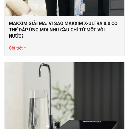
MAKXIM GIẢI MÃ: VÌ SAO MAKXIM X-ULTRA 8.0 CÓ
THỂ ĐÁP ỨNG MỌI NHU CẦU CHỈ TỪ MỘT VÒI
NƯỚC?
Chi tiết