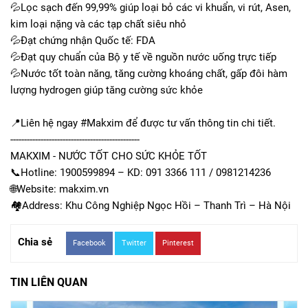
💦Lọc sạch đến 99,99% giúp loại bỏ các vi khuẩn, vi rút, Asen,
kim loại nặng và các tạp chất siêu nhỏ
💦Đạt chứng nhận Quốc tế: FDA
💦Đạt quy chuẩn của Bộ y tế về nguồn nước uống trực tiếp
💦Nước tốt toàn năng, tăng cường khoáng chất, gấp đôi hàm
lượng hydrogen giúp tăng cường sức khỏe
📍Liên hệ ngay #Makxim để được tư vấn thông tin chi tiết.
-----------------------------------------------
MAKXIM - NƯỚC TỐT CHO SỨC KHỎE TỐT
📞Hotline: 1900599894 – KD: 091 3366 111 / 0981214236
🌐Website: makxim.vn
🏘Address: Khu Công Nghiệp Ngọc Hồi – Thanh Trì – Hà Nội
Chia sẻ
Facebook
Twitter
Pinterest
TIN LIÊN QUAN