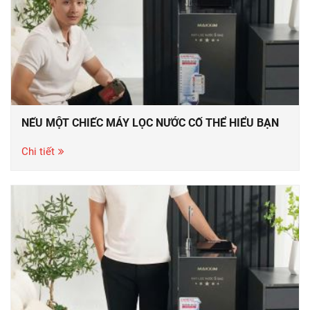
NẾU MỘT CHIẾC MÁY LỌC NƯỚC CỐ THỂ HIỂU BẠN
Chi tiết