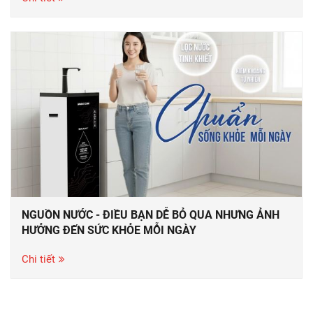
NGUỒN NƯỚC - ĐIỀU BẠN DỄ BỎ QUA NHƯNG ẢNH
HƯỞNG ĐẾN SỨC KHỎE MỖI NGÀY
Chi tiết