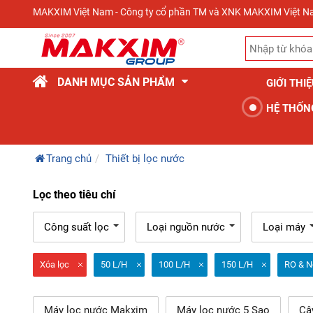
MAKXIM Việt Nam - Công ty cổ phần TM và XNK MAKXIM Việt 
DANH MỤC SẢN PHẨM
GIỚI THI
HỆ THỐN
Trang chủ
Thiết bị lọc nước
Lọc theo tiêu chí
Công suất lọc
Loại nguồn nước
Loại máy
Xóa lọc
50 L/H
100 L/H
150 L/H
RO & N
Máy lọc nước Makxim
Máy lọc nước 5 Sao
Câ