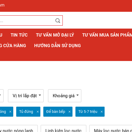
Nam
ỆU
TIN TỨC
TƯ VẤN MỞ ĐẠI LÝ
TƯ VẤN MUA SẢN PHẨ
G CỬA HÀNG
HƯỚNG DẪN SỬ DỤNG
Vị trí lắp đặt
Khoảng giá
óng
Tủ đứng
Để bàn bếp
Từ 5-7 triệu
y nước nóng lạnh
Linh kiện lọc nước
Máy lọc nước bán 