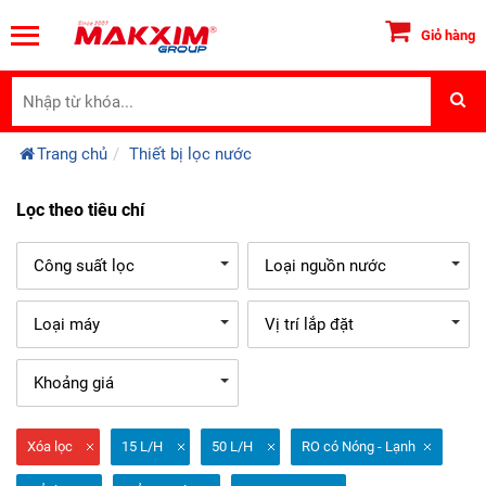
Giỏ hàng
Trang chủ
Thiết bị lọc nước
Lọc theo tiêu chí
Công suất lọc
Loại nguồn nước
Loại máy
Vị trí lắp đặt
Khoảng giá
Xóa lọc
15 L/H
50 L/H
RO có Nóng - Lạnh