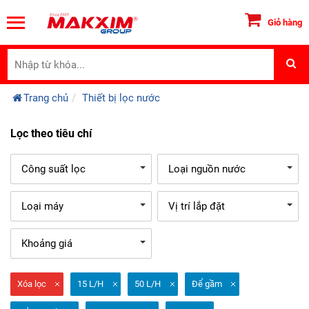
Giỏ hàng
Trang chủ
Thiết bị lọc nước
Lọc theo tiêu chí
Công suất lọc
Loại nguồn nước
Loại máy
Vị trí lắp đặt
Khoảng giá
Xóa lọc
15 L/H
50 L/H
Để gầm