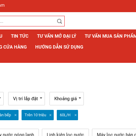
Nam
ỆU
TIN TỨC
TƯ VẤN MỞ ĐẠI LÝ
TƯ VẤN MUA SẢN PHẨ
G CỬA HÀNG
HƯỚNG DẪN SỬ DỤNG
Vị trí lắp đặt
Khoảng giá
àn bếp
Trên 10 triệu
60L/H
y nước nóng lạnh
Linh kiện lọc nước
Máy lọc nước bán 