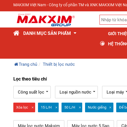
MAKXIM Việt Nam - Công ty cổ phần TM và XNK MAKXIM Việt 
DANH MỤC SẢN PHẨM
GIỚI THI
HỆ THỐN
Trang chủ
Thiết bị lọc nước
Lọc theo tiêu chí
Công suất lọc
Loại nguồn nước
Loại máy
Xóa lọc
15 L/H
50 L/H
Nước giếng
Để b
Máy lọc nước Makxim
Máy lọc nước 5 Sao
Câ