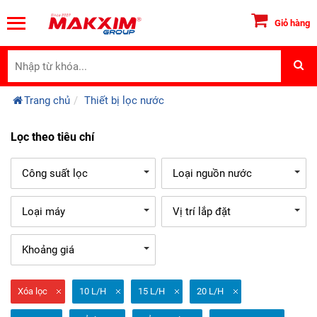
Giỏ hàng
Trang chủ
Thiết bị lọc nước
Lọc theo tiêu chí
Công suất lọc
Loại nguồn nước
Loại máy
Vị trí lắp đặt
Khoảng giá
Xóa lọc
10 L/H
15 L/H
20 L/H