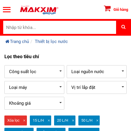
Giỏ hàng
Trang chủ
Thiết bị lọc nước
Lọc theo tiêu chí
Công suất lọc
Loại nguồn nước
Loại máy
Vị trí lắp đặt
Khoảng giá
Xóa lọc
15 L/H
20 L/H
50 L/H