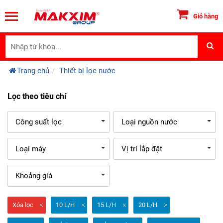
Giỏ hàng
Trang chủ
Thiết bị lọc nước
Lọc theo tiêu chí
Công suất lọc
Loại nguồn nước
Loại máy
Vị trí lắp đặt
Khoảng giá
Xóa lọc
10 L/H
15 L/H
20 L/H