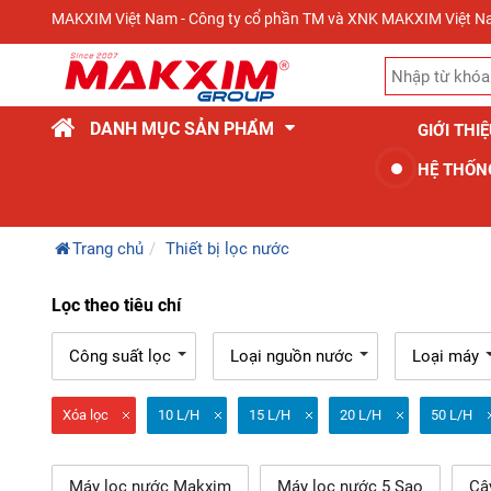
MAKXIM Việt Nam - Công ty cổ phần TM và XNK MAKXIM Việt 
DANH MỤC SẢN PHẨM
GIỚI THI
HỆ THỐN
Trang chủ
Thiết bị lọc nước
Lọc theo tiêu chí
Công suất lọc
Loại nguồn nước
Loại máy
Xóa lọc
10 L/H
15 L/H
20 L/H
50 L/H
Máy lọc nước Makxim
Máy lọc nước 5 Sao
Câ