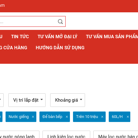
Nam
ỆU
TIN TỨC
TƯ VẤN MỞ ĐẠI LÝ
TƯ VẤN MUA SẢN PHẨ
G CỬA HÀNG
HƯỚNG DẪN SỬ DỤNG
Vị trí lắp đặt
Khoảng giá
Nước giếng
Để bàn bếp
Trên 10 triệu
60L/H
y nước nóng lạnh
Linh kiện lọc nước
Máy lọc nước bán 